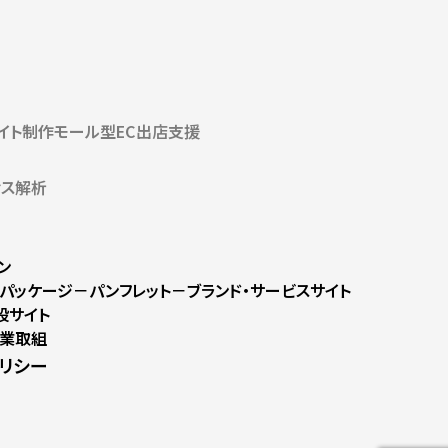
サイト制作
モール型EC出店支援
セス解析
ン
パッケージ
－パンフレット
－ブランド・サービスサイト
設サイト
業取組
リシー