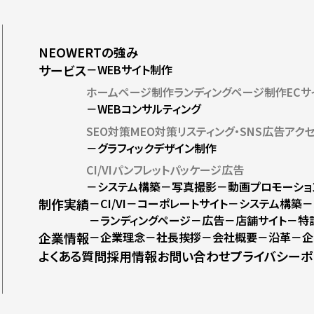
NEOWERTの強み
サービス
－WEBサイト制作
ホームページ制作
ランディングページ制作
EC
－WEBコンサルティング
SEO対策
MEO対策
リスティング・SNS広告
アク
－グラフィックデザイン制作
CI/VI
パンフレット
パッケージ
広告
－システム構築
－写真撮影
－動画プロモーショ
制作実績
－CI/VI
－コーポレートサイト
－システム構築
－
－ランディングページ
－広告
－店舗サイト
－特
企業情報
－企業理念
－社長挨拶
－会社概要
－沿革
－企
よくある質問
採用情報
お問い合わせ
プライバシーポ