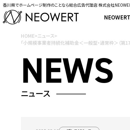
香川県でホームページ制作のことなら総合広告代理店 株式会社NEOWE
NEOWER
HOME
>
ニュース
>
「小規模事業者持続化補助金＜一般型・通常枠＞（第17
ニュース