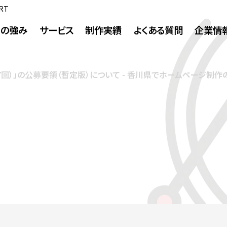
RT
Tの強み
サービス
制作実績
よくある質問
企業情
回）」の公募要領（暫定版）について - 香川県でホームページ制作の
ホームページ制作
ホームページ制作
ランディングページ
ECサイト制作
企業理念
社長挨拶
会社概要
沿革
WEBコンサルティング
SEO対策
MEO対策
リスティング・SNS広告
アクセス
グラフィックデザイン制作
CI/VI
パンフレット
パッケージ
広告
システム構築
写真撮影
動画プロモー