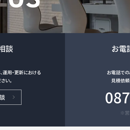
相談
お電
、
運用・更新における
お電話での
さい。
見積依頼
087
談
※営