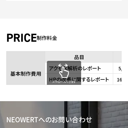
制作料金
品目
アクセス解析のレポート
5,5
基本制作費用
HPの改善に関するレポート
16,
スクロールできます
NEOWERTへの
お問い合わせ