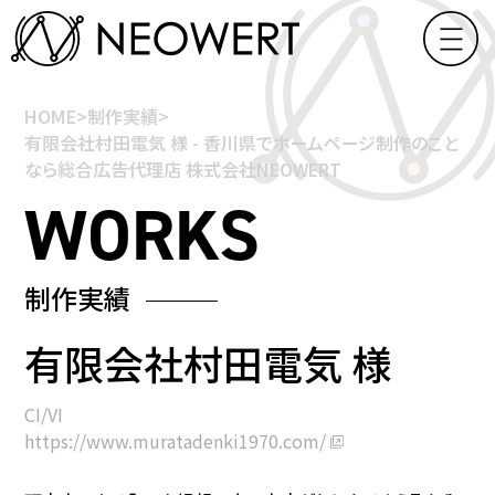
HOME
>
制作実績
>
有限会社村田電気 様 - 香川県でホームページ制作のこと
なら総合広告代理店 株式会社NEOWERT
制作実績
有限会社村田電気 様
CI/VI
https://www.muratadenki1970.com/