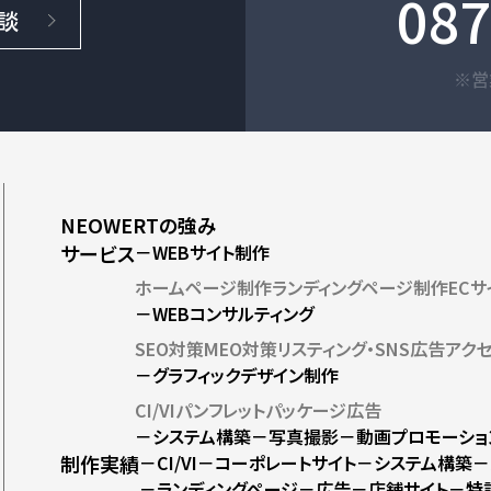
087
談
※営
NEOWERTの強み
サービス
－WEBサイト制作
ホームページ制作
ランディングページ制作
EC
－WEBコンサルティング
SEO対策
MEO対策
リスティング・SNS広告
アク
－グラフィックデザイン制作
CI/VI
パンフレット
パッケージ
広告
－システム構築
－写真撮影
－動画プロモーショ
制作実績
－CI/VI
－コーポレートサイト
－システム構築
－
－ランディングページ
－広告
－店舗サイト
－特