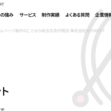
RT
Tの強み
サービス
制作実績
よくある質問
企業情
ームページ制作のことなら総合広告代理店 株式会社NEOWERT
ホームページ制作
ホームページ制作
ランディングページ
ECサイト制作
企業理念
社長挨拶
会社概要
沿革
WEBコンサルティング
SEO対策
MEO対策
リスティング・SNS広告
アクセス
グラフィックデザイン制作
ット
CI/VI
パンフレット
パッケージ
広告
システム構築
写真撮影
動画プロモー
で、