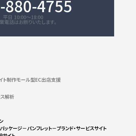
-880-4755
平日 10:00～18:00
業電話はお断りいたします。
サイト制作
モール型EC出店支援
セス解析
ン
パッケージ
－パンフレット
－ブランド・サービスサイト
設サイト