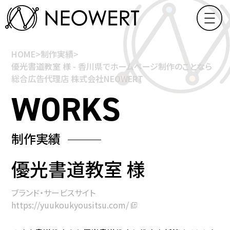
HOME
>
制作実績
>
優光書道教室 様 - 香川県でホームページ制作のことなら
総合広告代理店 株式会社NEOWERT
制作実績
優光書道教室 様
ブランド・サービスサイト
https://yuukoukyousitsu.com/